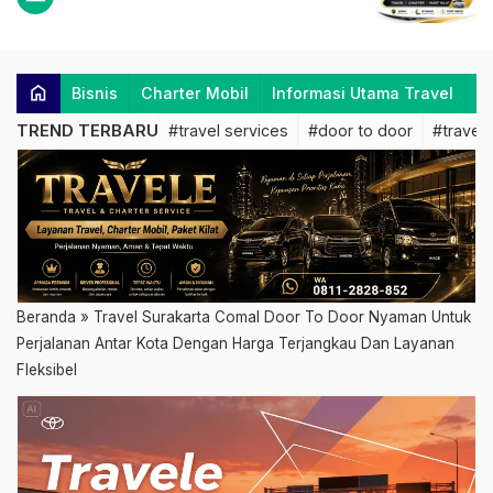
home
Bisnis
Charter Mobil
Informasi Utama Travel
K
TREND TERBARU
#travel services
#door to door
#travel 
Beranda
»
Travel Surakarta Comal Door To Door Nyaman Untuk
Perjalanan Antar Kota Dengan Harga Terjangkau Dan Layanan
Fleksibel