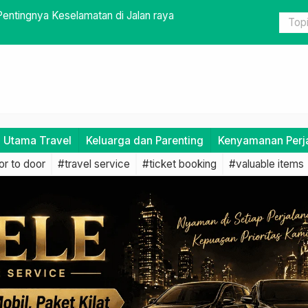
ntingnya Keselamatan di Jalan raya
Persiapan 
i Utama Travel
Keluarga dan Parenting
Kenyamanan Perj
r to door
#travel service
#ticket booking
#valuable items