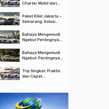
Charter Mobil dari
Jakarta ke Semarang:
Nyaman dan Fleksibel
Paket Kilat Jakarta –
Semarang: Solusi
Pengiriman Cepat dan
Efisien
Bahaya Mengemudi
Ngebut Pentingnya
Keselamatan di Jalan
raya
Bahaya Mengemudi
Ngebut: Pentingnya
Keselamatan di Jalan
Trip Singkat: Praktis
dan Cepat
Menggunakan Travel