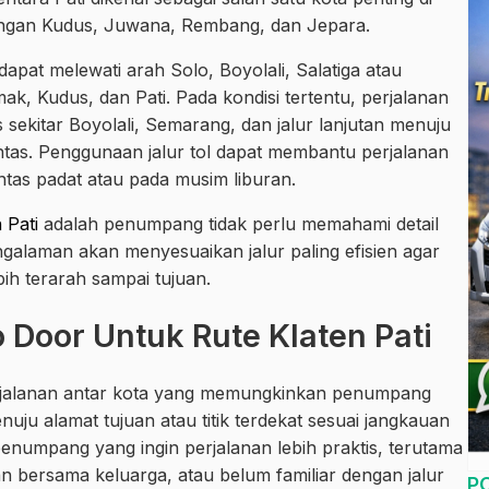
engan Kudus, Juwana, Rembang, dan Jepara.
dapat melewati arah Solo, Boyolali, Salatiga atau
, Kudus, dan Pati. Pada kondisi tertentu, perjalanan
s sekitar Boyolali, Semarang, dan jalur lanjutan menuju
intas. Penggunaan jalur tol dapat membantu perjalanan
lintas padat atau pada musim liburan.
 Pati
adalah penumpang tidak perlu memahami detail
ngalaman akan menyesuaikan jalur paling efisien agar
ih terarah sampai tujuan.
o Door Untuk Rute Klaten Pati
erjalanan antar kota yang memungkinkan penumpang
nuju alamat tujuan atau titik terdekat sesuai jangkauan
enumpang yang ingin perjalanan lebih praktis, terutama
 bersama keluarga, atau belum familiar dengan jalur
P