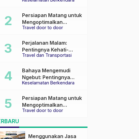
Keselamatan di Jalan
raya
Persiapan Matang untuk
Mengoptimalkan
Travel door to door
Pengalaman Travel
Perjalanan Malam:
Pentingnya Kehati-
Travel dan Transportasi
hatian dan Pemilihan
Transportasi yang Tepat
Bahaya Mengemudi
Ngebut: Pentingnya
Keselamatan Berkendara
Keselamatan di Jalan
Persiapan Matang untuk
Mengoptimalkan
Travel door to door
Pengalaman Travel
ERBARU
Menggunakan Jasa