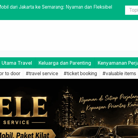
an dengan Travel yang Luas
Armada yan
i Utama Travel
Keluarga dan Parenting
Kenyamanan Perj
r to door
#travel service
#ticket booking
#valuable items