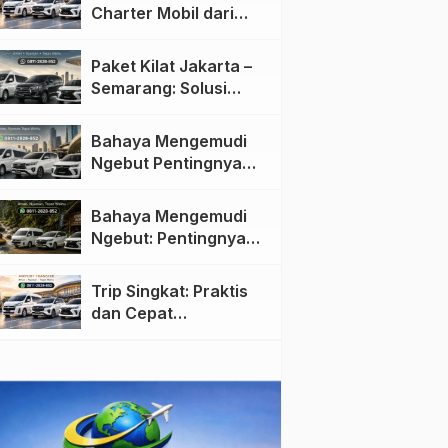
Charter Mobil dari
Jakarta ke Semarang:
Nyaman dan Fleksibel
Paket Kilat Jakarta –
Semarang: Solusi
Pengiriman Cepat dan
Efisien
Bahaya Mengemudi
Ngebut Pentingnya
Keselamatan di Jalan
raya
Bahaya Mengemudi
Ngebut: Pentingnya
Keselamatan di Jalan
Trip Singkat: Praktis
dan Cepat
Menggunakan Travel