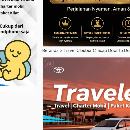
Beranda
»
Travel Cibubur Cilacap Door to D