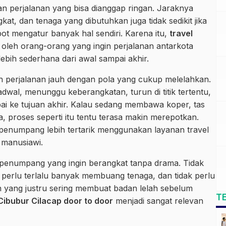
an perjalanan yang bisa dianggap ringan. Jaraknya
at, dan tenaga yang dibutuhkan juga tidak sedikit jika
t mengatur banyak hal sendiri. Karena itu,
travel
 oleh orang-orang yang ingin perjalanan antarkota
 lebih sederhana dari awal sampai akhir.
 perjalanan jauh dengan pola yang cukup melelahkan.
dwal, menunggu keberangkatan, turun di titik tertentu,
pai ke tujuan akhir. Kalau sedang membawa koper, tas
, proses seperti itu tentu terasa makin merepotkan.
penumpang lebih tertarik menggunakan layanan travel
 manusiawi.
k penumpang yang ingin berangkat tanpa drama. Tidak
k perlu terlalu banyak membuang tenaga, dan tidak perlu
yang justru sering membuat badan lelah sebelum
T
 Cibubur Cilacap door to door
menjadi sangat relevan