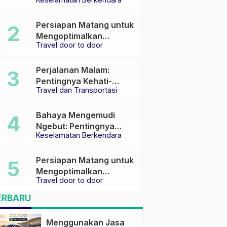
Keselamatan di Jalan
raya
Persiapan Matang untuk
Mengoptimalkan
Travel door to door
Pengalaman Travel
Perjalanan Malam:
Pentingnya Kehati-
Travel dan Transportasi
hatian dan Pemilihan
Transportasi yang Tepat
Bahaya Mengemudi
Ngebut: Pentingnya
Keselamatan Berkendara
Keselamatan di Jalan
Persiapan Matang untuk
Mengoptimalkan
Travel door to door
Pengalaman Travel
ERBARU
Menggunakan Jasa