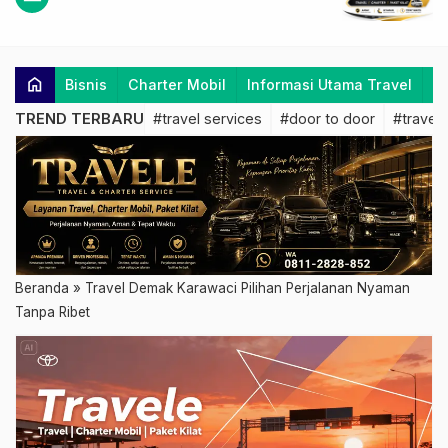
home
Bisnis
Charter Mobil
Informasi Utama Travel
K
TREND TERBARU
#travel services
#door to door
#travel 
Beranda
»
Travel Demak Karawaci Pilihan Perjalanan Nyaman
Tanpa Ribet