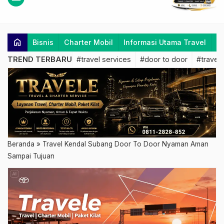
home
Bisnis
Charter Mobil
Informasi Utama Travel
K
TREND TERBARU
#travel services
#door to door
#travel 
Beranda
»
Travel Kendal Subang Door To Door Nyaman Aman
Sampai Tujuan