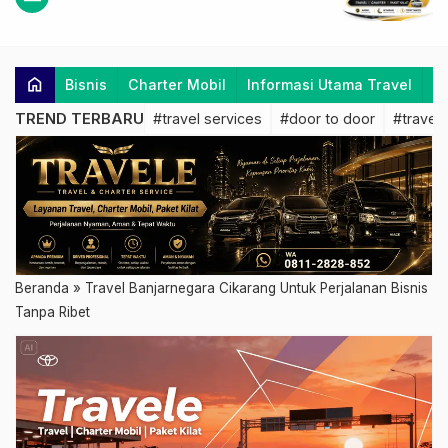
home
Bisnis
Charter Mobil
Informasi Utama Travel
K
TREND TERBARU
#travel services
#door to door
#travel 
Beranda
»
Travel Banjarnegara Cikarang Untuk Perjalanan Bisnis
Tanpa Ribet