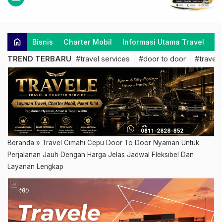
home
Bisnis
Charter Mobil
Informasi Utama Travel
K
TREND TERBARU
#travel services
#door to door
#travel 
Beranda
»
Travel Cimahi Cepu Door To Door Nyaman Untuk
Perjalanan Jauh Dengan Harga Jelas Jadwal Fleksibel Dan
Layanan Lengkap