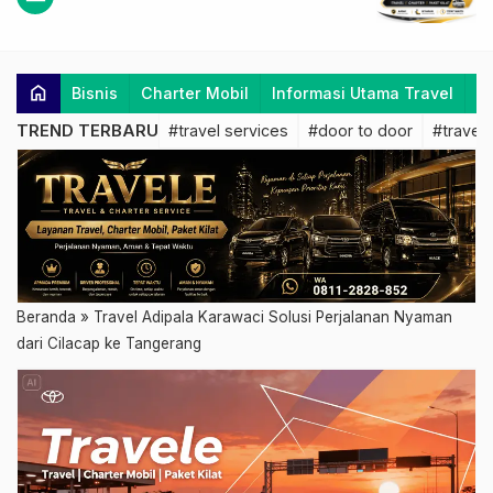
home
Bisnis
Charter Mobil
Informasi Utama Travel
K
TREND TERBARU
#travel services
#door to door
#travel 
Beranda
»
Travel Adipala Karawaci Solusi Perjalanan Nyaman
dari Cilacap ke Tangerang