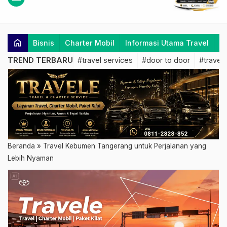
home
Bisnis
Charter Mobil
Informasi Utama Travel
K
TREND TERBARU
#travel services
#door to door
#travel 
Beranda
»
Travel Kebumen Tangerang untuk Perjalanan yang
Lebih Nyaman