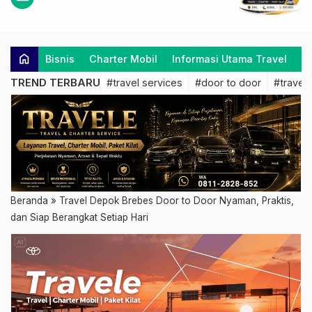
home
Bisnis
Charter Mobil
Informasi Utama Travel
K
TREND TERBARU
#travel services
#door to door
#travel 
Beranda
»
Travel Depok Brebes Door to Door Nyaman, Praktis,
dan Siap Berangkat Setiap Hari