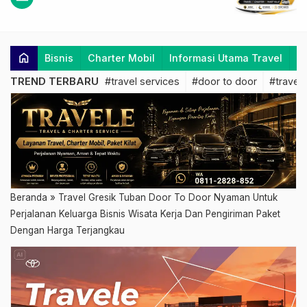
home
Bisnis
Charter Mobil
Informasi Utama Travel
K
TREND TERBARU
#travel services
#door to door
#travel 
Beranda
»
Travel Gresik Tuban Door To Door Nyaman Untuk
Perjalanan Keluarga Bisnis Wisata Kerja Dan Pengiriman Paket
Dengan Harga Terjangkau