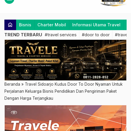
home
Bisnis
Charter Mobil
Informasi Utama Travel
K
TREND TERBARU
#travel services
#door to door
#travel 
Beranda
»
Travel Sidoarjo Kudus Door To Door Nyaman Untuk
Perjalanan Keluarga Bisnis Pendidikan Dan Pengiriman Paket
Dengan Harga Terjangkau