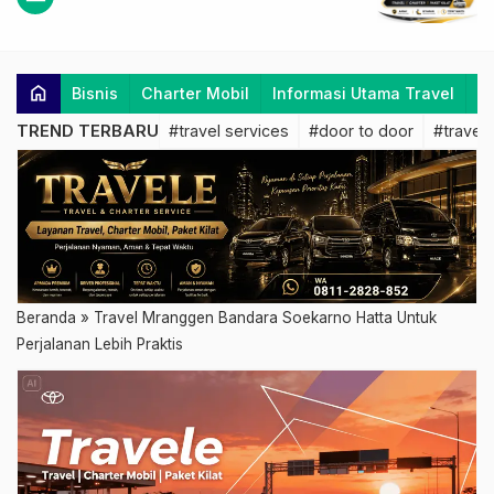
home
Bisnis
Charter Mobil
Informasi Utama Travel
K
TREND TERBARU
#travel services
#door to door
#travel 
Beranda
»
Travel Mranggen Bandara Soekarno Hatta Untuk
Perjalanan Lebih Praktis