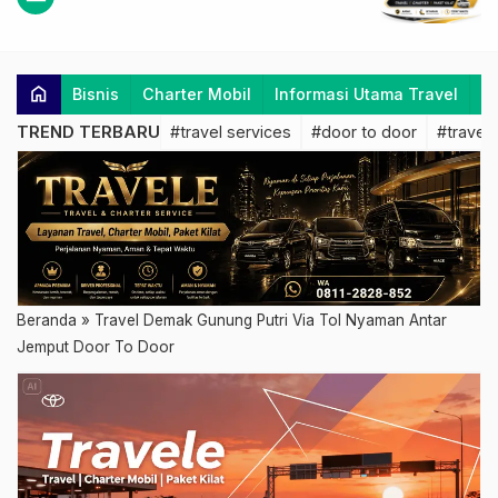
home
Bisnis
Charter Mobil
Informasi Utama Travel
K
TREND TERBARU
#travel services
#door to door
#travel 
Beranda
»
Travel Demak Gunung Putri Via Tol Nyaman Antar
Jemput Door To Door