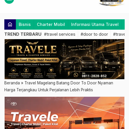
home
Bisnis
Charter Mobil
Informasi Utama Travel
K
TREND TERBARU
#travel services
#door to door
#travel 
Beranda
»
Travel Magelang Batang Door To Door Nyaman
Harga Terjangkau Untuk Perjalanan Lebih Praktis