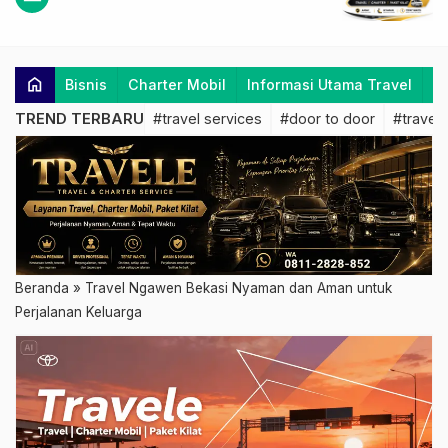
home
Bisnis
Charter Mobil
Informasi Utama Travel
K
TREND TERBARU
#travel services
#door to door
#travel 
Beranda
»
Travel Ngawen Bekasi Nyaman dan Aman untuk
Perjalanan Keluarga