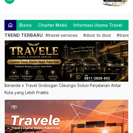
home
Bisnis
Charter Mobil
Informasi Utama Travel
K
TREND TERBARU
#travel services
#door to door
#travel 
Beranda
»
Travel Grobogan Cileungsi Solusi Perjalanan Antar
Kota yang Lebih Praktis