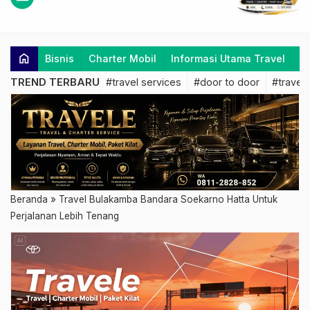
home
Bisnis
Charter Mobil
Informasi Utama Travel
K
TREND TERBARU
#travel services
#door to door
#travel 
Beranda
»
Travel Bulakamba Bandara Soekarno Hatta Untuk
Perjalanan Lebih Tenang