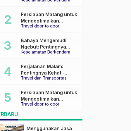
Keselamatan di Jalan
raya
Persiapan Matang untuk
Mengoptimalkan
Travel door to door
Pengalaman Travel
Bahaya Mengemudi
Ngebut: Pentingnya
Keselamatan Berkendara
Keselamatan di Jalan
Perjalanan Malam:
Pentingnya Kehati-
Travel dan Transportasi
hatian dan Pemilihan
Transportasi yang Tepat
Persiapan Matang untuk
Mengoptimalkan
Travel door to door
Pengalaman Travel
ERBARU
Menggunakan Jasa