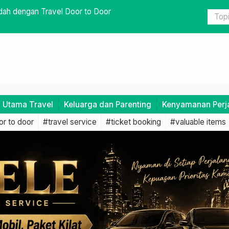
man dengan Memilih Travel Terpercaya
Keunggulan
i Utama Travel
Keluarga dan Parenting
Kenyamanan Perj
r to door
#travel service
#ticket booking
#valuable items