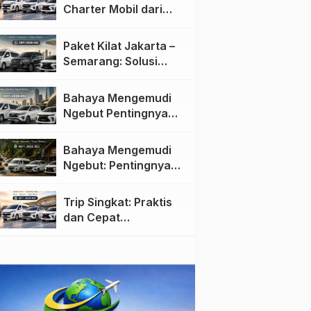
Charter Mobil dari
Jakarta ke Semarang:
Nyaman dan Fleksibel
Paket Kilat Jakarta –
Semarang: Solusi
Pengiriman Cepat dan
Efisien
Bahaya Mengemudi
Ngebut Pentingnya
Keselamatan di Jalan
raya
Bahaya Mengemudi
Ngebut: Pentingnya
Keselamatan di Jalan
Trip Singkat: Praktis
dan Cepat
Menggunakan Travel