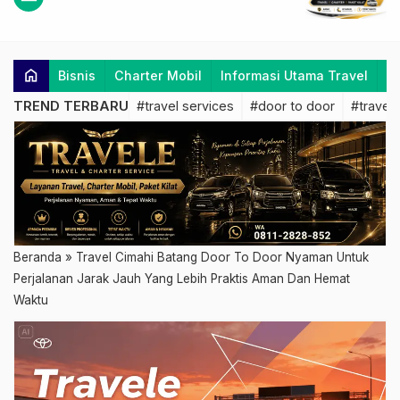
home
Bisnis
Charter Mobil
Informasi Utama Travel
K
TREND TERBARU
#travel services
#door to door
#travel 
Beranda
»
Travel Cimahi Batang Door To Door Nyaman Untuk
Perjalanan Jarak Jauh Yang Lebih Praktis Aman Dan Hemat
Waktu