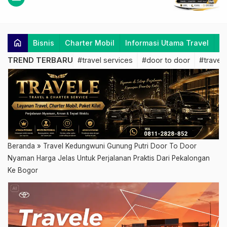
home
Bisnis
Charter Mobil
Informasi Utama Travel
K
TREND TERBARU
#travel services
#door to door
#travel 
Beranda
»
Travel Kedungwuni Gunung Putri Door To Door
Nyaman Harga Jelas Untuk Perjalanan Praktis Dari Pekalongan
Ke Bogor