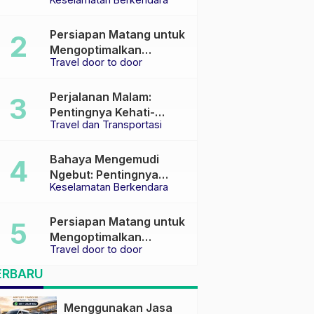
Keselamatan di Jalan
raya
Persiapan Matang untuk
Mengoptimalkan
Travel door to door
Pengalaman Travel
Perjalanan Malam:
Pentingnya Kehati-
Travel dan Transportasi
hatian dan Pemilihan
Transportasi yang Tepat
Bahaya Mengemudi
Ngebut: Pentingnya
Keselamatan Berkendara
Keselamatan di Jalan
Persiapan Matang untuk
Mengoptimalkan
Travel door to door
Pengalaman Travel
ERBARU
Menggunakan Jasa