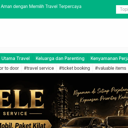
man dengan Memilih Travel Terpercaya
Pentingnya
i Utama Travel
Keluarga dan Parenting
Kenyamanan Perj
r to door
#travel service
#ticket booking
#valuable items