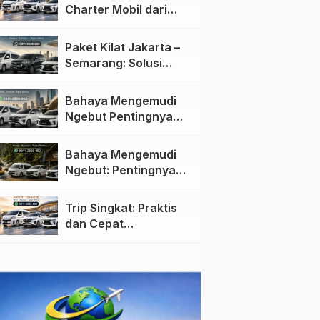
Charter Mobil dari
Jakarta ke Semarang:
Nyaman dan Fleksibel
Paket Kilat Jakarta –
Semarang: Solusi
Pengiriman Cepat dan
Efisien
Bahaya Mengemudi
Ngebut Pentingnya
Keselamatan di Jalan
raya
Bahaya Mengemudi
Ngebut: Pentingnya
Keselamatan di Jalan
Trip Singkat: Praktis
dan Cepat
Menggunakan Travel