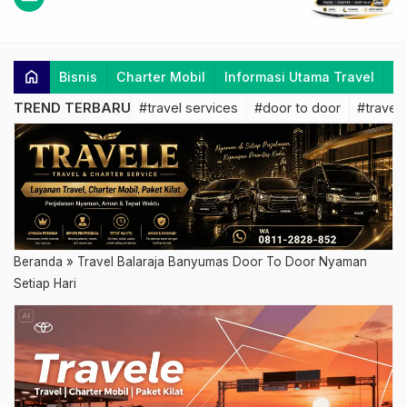
home
Bisnis
Charter Mobil
Informasi Utama Travel
K
TREND TERBARU
#travel services
#door to door
#travel 
Beranda
»
Travel Balaraja Banyumas Door To Door Nyaman
Setiap Hari