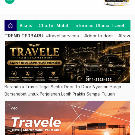
home
Bisnis
Charter Mobil
Informasi Utama Travel
K
TREND TERBARU
#travel services
#door to door
#travel 
Beranda
»
Travel Tegal Sentul Door To Door Nyaman Harga
Bersahabat Untuk Perjalanan Lebih Praktis Sampai Tujuan