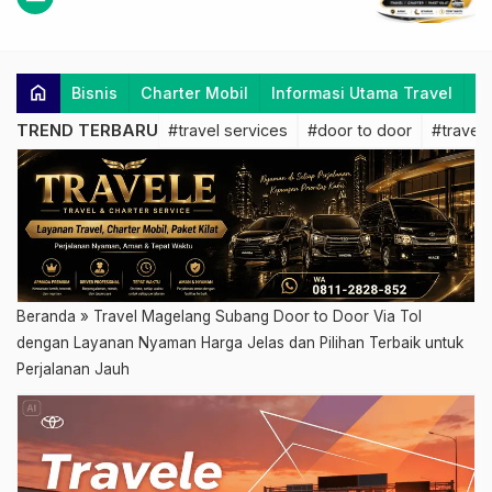
home
Bisnis
Charter Mobil
Informasi Utama Travel
K
TREND TERBARU
#travel services
#door to door
#travel 
Beranda
»
Travel Magelang Subang Door to Door Via Tol
dengan Layanan Nyaman Harga Jelas dan Pilihan Terbaik untuk
Perjalanan Jauh