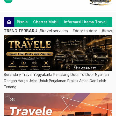
home
Bisnis
Charter Mobil
Informasi Utama Travel
K
TREND TERBARU
#travel services
#door to door
#travel 
Beranda
»
Travel Yogyakarta Pemalang Door To Door Nyaman
Dengan Harga Jelas Untuk Perjalanan Praktis Aman Dan Lebih
Tenang