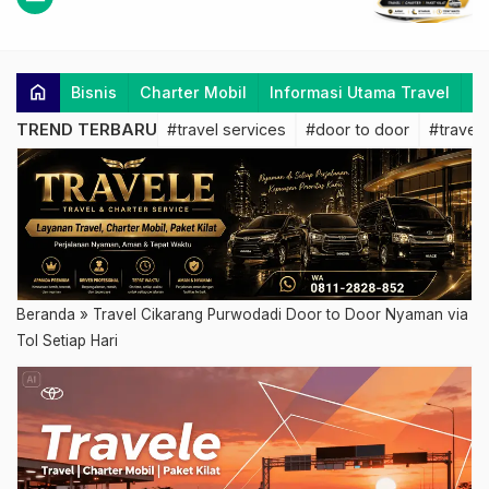
home
Bisnis
Charter Mobil
Informasi Utama Travel
K
TREND TERBARU
#travel services
#door to door
#travel 
Beranda
»
Travel Cikarang Purwodadi Door to Door Nyaman via
Tol Setiap Hari