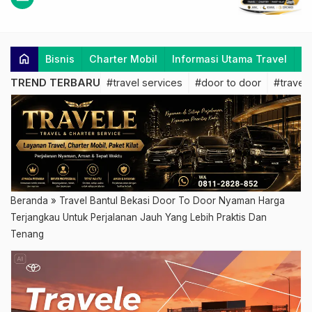
home
Bisnis
Charter Mobil
Informasi Utama Travel
K
TREND TERBARU
#travel services
#door to door
#travel 
Beranda
»
Travel Bantul Bekasi Door To Door Nyaman Harga
Terjangkau Untuk Perjalanan Jauh Yang Lebih Praktis Dan
Tenang