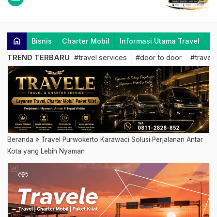
home
Bisnis
Charter Mobil
Informasi Utama Travel
K
TREND TERBARU
#travel services
#door to door
#travel 
Beranda
»
Travel Purwokerto Karawaci Solusi Perjalanan Antar
Kota yang Lebih Nyaman