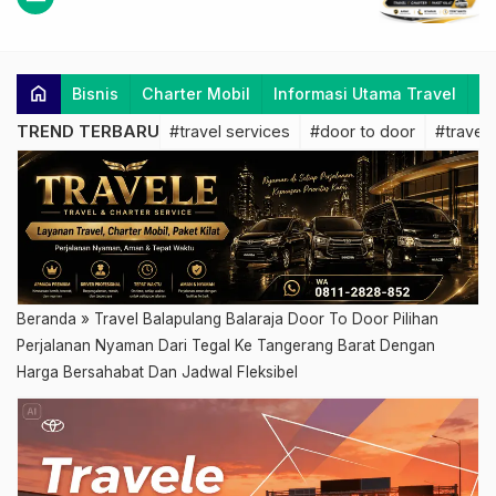
home
Bisnis
Charter Mobil
Informasi Utama Travel
K
TREND TERBARU
#travel services
#door to door
#travel 
Beranda
»
Travel Balapulang Balaraja Door To Door Pilihan
Perjalanan Nyaman Dari Tegal Ke Tangerang Barat Dengan
Harga Bersahabat Dan Jadwal Fleksibel