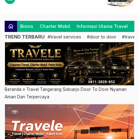
home
Bisnis
Charter Mobil
Informasi Utama Travel
K
TREND TERBARU
#travel services
#door to door
#travel 
Beranda
»
Travel Tangerang Sidoarjo Door To Door Nyaman
Aman Dan Terpercaya