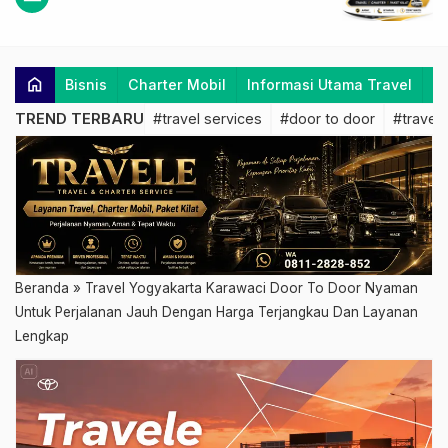
home
Bisnis
Charter Mobil
Informasi Utama Travel
K
TREND TERBARU
#travel services
#door to door
#travel 
Beranda
»
Travel Yogyakarta Karawaci Door To Door Nyaman
Untuk Perjalanan Jauh Dengan Harga Terjangkau Dan Layanan
Lengkap