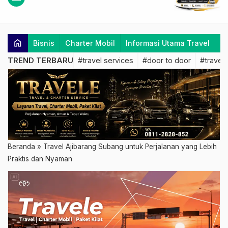
home
Bisnis
Charter Mobil
Informasi Utama Travel
K
TREND TERBARU
#travel services
#door to door
#travel 
Beranda
»
Travel Ajibarang Subang untuk Perjalanan yang Lebih
Praktis dan Nyaman