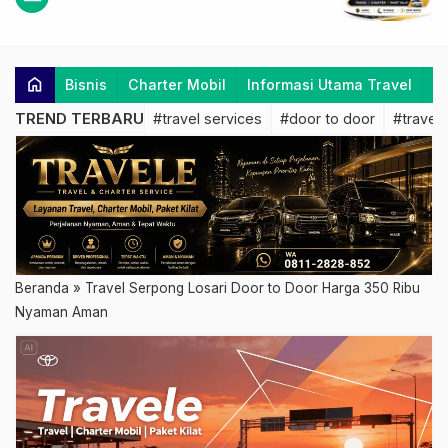
home
Bisnis
Charter Mobil
Informasi Utama Travel
K
TREND TERBARU
#travel services
#door to door
#travel 
Beranda
»
Travel Serpong Losari Door to Door Harga 350 Ribu
Nyaman Aman