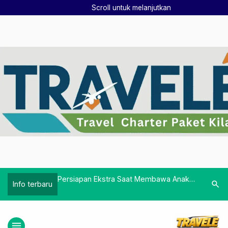
Scroll untuk melanjutkan
Bisa Nyaman
Persiapan Ekstra Saat Membawa Anak:
Menghind
search
Info terbaru
Makanan, Mainan, dan Kebutuhan
Konfirma
Lainnya
menu