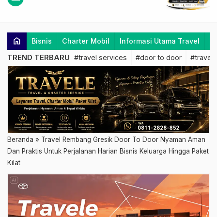
home
Bisnis
Charter Mobil
Informasi Utama Travel
K
TREND TERBARU
#travel services
#door to door
#travel 
Beranda
»
Travel Rembang Gresik Door To Door Nyaman Aman
Dan Praktis Untuk Perjalanan Harian Bisnis Keluarga Hingga Paket
Kilat