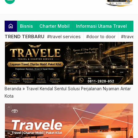
home
Bisnis
Charter Mobil
Informasi Utama Travel
K
TREND TERBARU
#travel services
#door to door
#travel 
Beranda
»
Travel Kendal Sentul Solusi Perjalanan Nyaman Antar
Kota