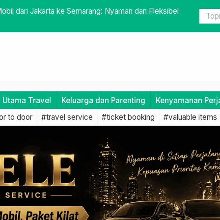
a: Armada Terawat dan Driver Profesional
Menghindar
i Utama Travel
Keluarga dan Parenting
Kenyamanan Perj
r to door
#travel service
#ticket booking
#valuable items