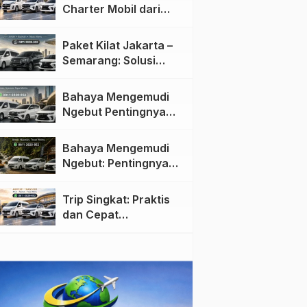
Charter Mobil dari
Jakarta ke Semarang:
Nyaman dan Fleksibel
Paket Kilat Jakarta –
Semarang: Solusi
Pengiriman Cepat dan
Efisien
Bahaya Mengemudi
Ngebut Pentingnya
Keselamatan di Jalan
raya
Bahaya Mengemudi
Ngebut: Pentingnya
Keselamatan di Jalan
Trip Singkat: Praktis
dan Cepat
Menggunakan Travel