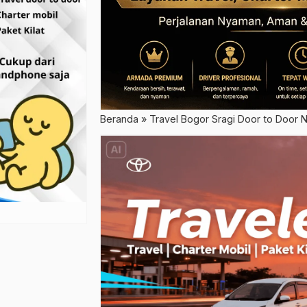
Beranda
»
Travel Bogor Sragi Door to Door N