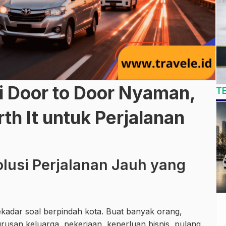
i Door to Door Nyaman,
T
th It untuk Perjalanan
olusi Perjalanan Jauh yang
ekadar soal berpindah kota. Buat banyak orang,
urusan keluarga, pekerjaan, keperluan bisnis, pulang