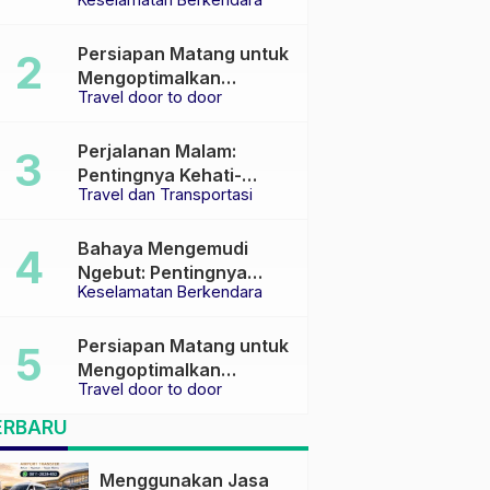
Keselamatan di Jalan
raya
Persiapan Matang untuk
Mengoptimalkan
Travel door to door
Pengalaman Travel
Perjalanan Malam:
Pentingnya Kehati-
Travel dan Transportasi
hatian dan Pemilihan
Transportasi yang Tepat
Bahaya Mengemudi
Ngebut: Pentingnya
Keselamatan Berkendara
Keselamatan di Jalan
Persiapan Matang untuk
Mengoptimalkan
Travel door to door
Pengalaman Travel
ERBARU
Menggunakan Jasa