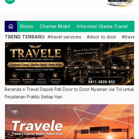
home
Bisnis
Charter Mobil
Informasi Utama Travel
K
TREND TERBARU
#travel services
#door to door
#travel 
Beranda
»
Travel Depok Pati Door to Door Nyaman via Tol untuk
Perjalanan Praktis Setiap Hari