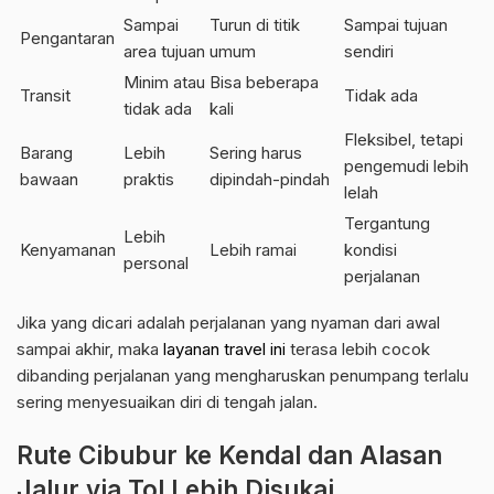
Sampai
Turun di titik
Sampai tujuan
Pengantaran
area tujuan
umum
sendiri
Minim atau
Bisa beberapa
Transit
Tidak ada
tidak ada
kali
Fleksibel, tetapi
Barang
Lebih
Sering harus
pengemudi lebih
bawaan
praktis
dipindah-pindah
lelah
Tergantung
Lebih
Kenyamanan
Lebih ramai
kondisi
personal
perjalanan
Jika yang dicari adalah perjalanan yang nyaman dari awal
sampai akhir, maka
layanan travel ini
terasa lebih cocok
dibanding perjalanan yang mengharuskan penumpang terlalu
sering menyesuaikan diri di tengah jalan.
Rute Cibubur ke Kendal dan Alasan
Jalur via Tol Lebih Disukai