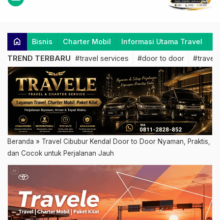
home
Bisnis
Charter Mobil
Informasi Utama Travel
K
TREND TERBARU
#travel services
#door to door
#travel 
Beranda
»
Travel Cibubur Kendal Door to Door Nyaman, Praktis,
dan Cocok untuk Perjalanan Jauh