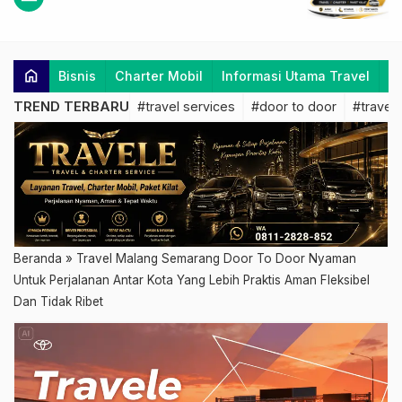
home
Bisnis
Charter Mobil
Informasi Utama Travel
K
TREND TERBARU
#travel services
#door to door
#travel 
Beranda
»
Travel Malang Semarang Door To Door Nyaman
Untuk Perjalanan Antar Kota Yang Lebih Praktis Aman Fleksibel
Dan Tidak Ribet