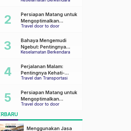
Keselamatan di Jalan
raya
Persiapan Matang untuk
Mengoptimalkan
Travel door to door
Pengalaman Travel
Bahaya Mengemudi
Ngebut: Pentingnya
Keselamatan Berkendara
Keselamatan di Jalan
Perjalanan Malam:
Pentingnya Kehati-
Travel dan Transportasi
hatian dan Pemilihan
Transportasi yang Tepat
Persiapan Matang untuk
Mengoptimalkan
Travel door to door
Pengalaman Travel
ERBARU
Menggunakan Jasa