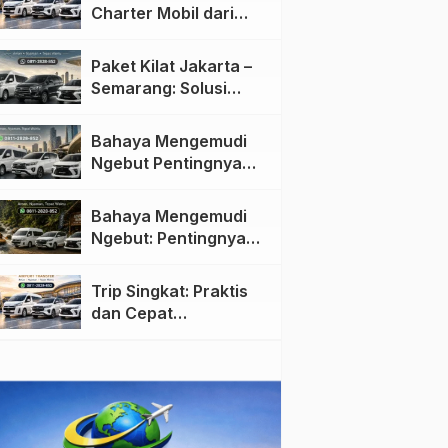
Charter Mobil dari
Jakarta ke Semarang:
Nyaman dan Fleksibel
Paket Kilat Jakarta –
Semarang: Solusi
Pengiriman Cepat dan
Efisien
Bahaya Mengemudi
Ngebut Pentingnya
Keselamatan di Jalan
raya
Bahaya Mengemudi
Ngebut: Pentingnya
Keselamatan di Jalan
Trip Singkat: Praktis
dan Cepat
Menggunakan Travel