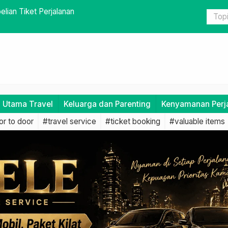
yamanan Perjalanan
Tips Mengh
i Utama Travel
Keluarga dan Parenting
Kenyamanan Perj
r to door
#travel service
#ticket booking
#valuable items