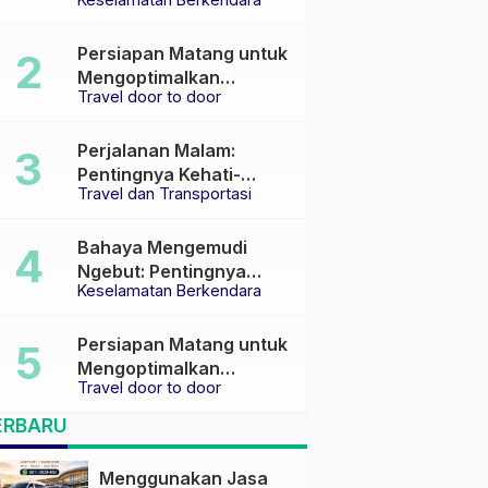
Keselamatan di Jalan
raya
Persiapan Matang untuk
Mengoptimalkan
Travel door to door
Pengalaman Travel
Perjalanan Malam:
Pentingnya Kehati-
Travel dan Transportasi
hatian dan Pemilihan
Transportasi yang Tepat
Bahaya Mengemudi
Ngebut: Pentingnya
Keselamatan Berkendara
Keselamatan di Jalan
Persiapan Matang untuk
Mengoptimalkan
Travel door to door
Pengalaman Travel
ERBARU
Menggunakan Jasa