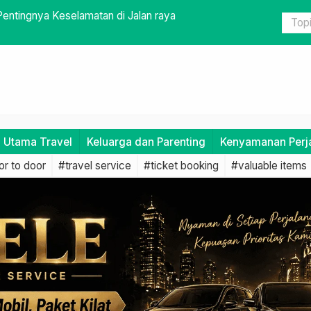
mudahkan Perjalanan
Perjalanan
i Utama Travel
Keluarga dan Parenting
Kenyamanan Perj
r to door
#travel service
#ticket booking
#valuable items