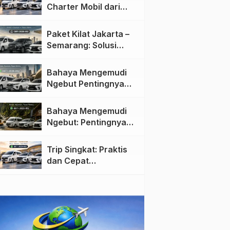
Charter Mobil dari
Jakarta ke Semarang:
Nyaman dan Fleksibel
Paket Kilat Jakarta –
Semarang: Solusi
Pengiriman Cepat dan
Efisien
Bahaya Mengemudi
Ngebut Pentingnya
Keselamatan di Jalan
raya
Bahaya Mengemudi
Ngebut: Pentingnya
Keselamatan di Jalan
Trip Singkat: Praktis
dan Cepat
Menggunakan Travel