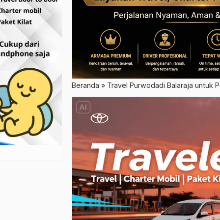
Beranda
»
Travel Purwodadi Balaraja untuk 