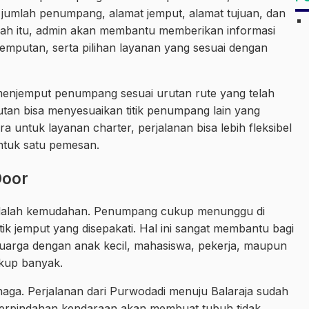
jumlah penumpang, alamat jemput, alamat tujuan, dan
elah itu, admin akan membantu memberikan informasi
njemputan, serta pilihan layanan yang sesuai dengan
menjemput penumpang sesuai urutan rute yang telah
utan bisa menyesuaikan titik penumpang lain yang
a untuk layanan charter, perjalanan bisa lebih fleksibel
ntuk satu pemesan.
Door
 adalah kemudahan. Penumpang cukup menunggu di
tik jemput yang disepakati. Hal ini sangat membantu bagi
arga dengan anak kecil, mahasiswa, pekerja, maupun
up banyak.
enaga. Perjalanan dari Purwodadi menuju Balaraja sudah
perpindahan kendaraan akan membuat tubuh tidak