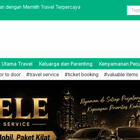
awa Anak: Makanan, Mainan, dan Kebutuhan Lainnya
Checklist 
i Utama Travel
Keluarga dan Parenting
Kenyamanan Perj
r to door
#travel service
#ticket booking
#valuable items