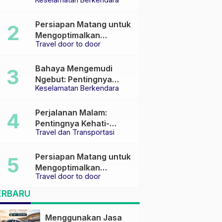
Keselamatan di Jalan
raya
Persiapan Matang untuk
Mengoptimalkan
Travel door to door
Pengalaman Travel
Bahaya Mengemudi
Ngebut: Pentingnya
Keselamatan Berkendara
Keselamatan di Jalan
Perjalanan Malam:
Pentingnya Kehati-
Travel dan Transportasi
hatian dan Pemilihan
Transportasi yang Tepat
Persiapan Matang untuk
Mengoptimalkan
Travel door to door
Pengalaman Travel
ERBARU
Menggunakan Jasa