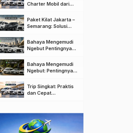
Charter Mobil dari
Jakarta ke Semarang:
Nyaman dan Fleksibel
Paket Kilat Jakarta –
Semarang: Solusi
Pengiriman Cepat dan
Efisien
Bahaya Mengemudi
Ngebut Pentingnya
Keselamatan di Jalan
raya
Bahaya Mengemudi
Ngebut: Pentingnya
Keselamatan di Jalan
Trip Singkat: Praktis
dan Cepat
Menggunakan Travel