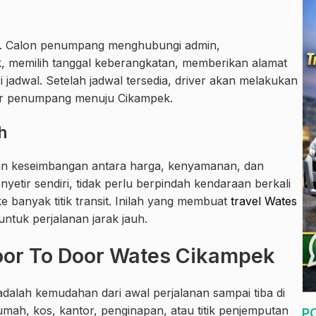
ah. Calon penumpang menghubungi admin,
 memilih tanggal keberangkatan, memberikan alamat
jadwal. Setelah jadwal tersedia, driver akan melakukan
ar penumpang menuju Cikampek.
h
kan keseimbangan antara harga, kenyamanan, dan
tir sendiri, tidak perlu berpindah kendaraan berkali
e banyak titik transit. Inilah yang membuat
travel Wates
untuk perjalanan jarak jauh.
oor To Door Wates Cikampek
dalah kemudahan dari awal perjalanan sampai tiba di
umah, kos, kantor, penginapan, atau titik penjemputan
P