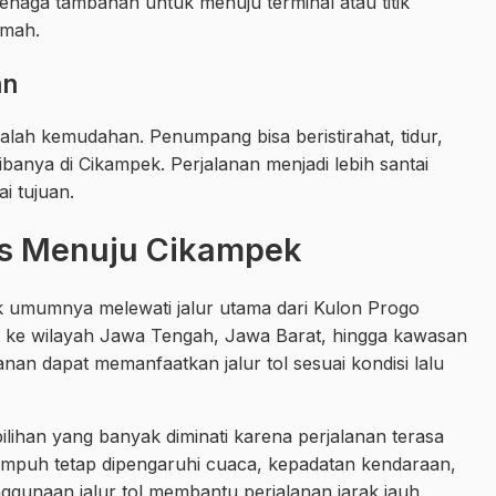
naga tambahan untuk menuju terminal atau titik
umah.
an
dalah kemudahan. Penumpang bisa beristirahat, tidur,
anya di Cikampek. Perjalanan menjadi lebih santai
i tujuan.
es Menuju Cikampek
k umumnya melewati jalur utama dari Kulon Progo
t ke wilayah Jawa Tengah, Jawa Barat, hingga kawasan
anan dapat memanfaatkan jalur tol sesuai kondisi lalu
ilihan yang banyak diminati karena perjalanan terasa
tempuh tetap dipengaruhi cuaca, kepadatan kendaraan,
enggunaan jalur tol membantu perjalanan jarak jauh