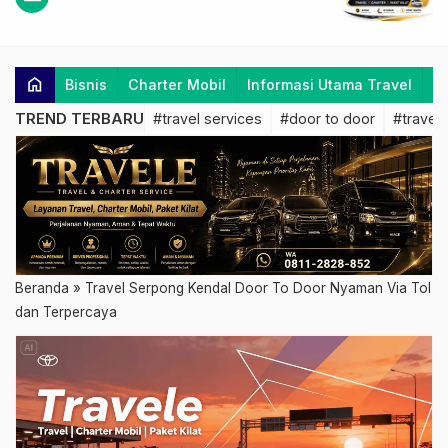
home
Bisnis
Charter Mobil
Informasi Utama Travel
K
TREND TERBARU
#travel services
#door to door
#travel 
Beranda
»
Travel Serpong Kendal Door To Door Nyaman Via Tol
dan Terpercaya