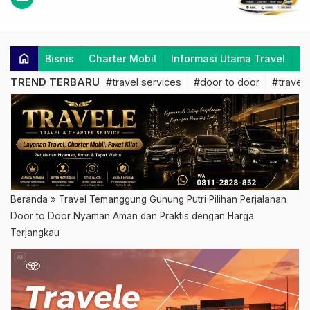
home
Bisnis
Charter Mobil
Informasi Utama Travel
K
TREND TERBARU
#travel services
#door to door
#travel 
Beranda
»
Travel Temanggung Gunung Putri Pilihan Perjalanan
Door to Door Nyaman Aman dan Praktis dengan Harga
Terjangkau