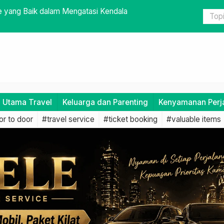
Berharga Dekat Saat Bepergian
Menghadapi
Travel
i Utama Travel
Keluarga dan Parenting
Kenyamanan Perj
r to door
#travel service
#ticket booking
#valuable items