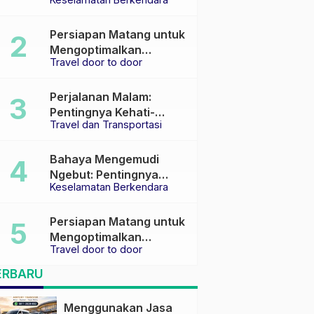
Keselamatan di Jalan
raya
Persiapan Matang untuk
Mengoptimalkan
Travel door to door
Pengalaman Travel
Perjalanan Malam:
Pentingnya Kehati-
Travel dan Transportasi
hatian dan Pemilihan
Transportasi yang Tepat
Bahaya Mengemudi
Ngebut: Pentingnya
Keselamatan Berkendara
Keselamatan di Jalan
Persiapan Matang untuk
Mengoptimalkan
Travel door to door
Pengalaman Travel
ERBARU
Menggunakan Jasa