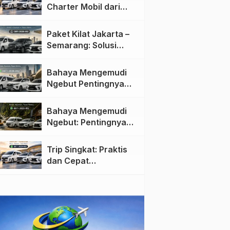
Charter Mobil dari
Jakarta ke Semarang:
Nyaman dan Fleksibel
Paket Kilat Jakarta –
Semarang: Solusi
Pengiriman Cepat dan
Efisien
Bahaya Mengemudi
Ngebut Pentingnya
Keselamatan di Jalan
raya
Bahaya Mengemudi
Ngebut: Pentingnya
Keselamatan di Jalan
Trip Singkat: Praktis
dan Cepat
Menggunakan Travel