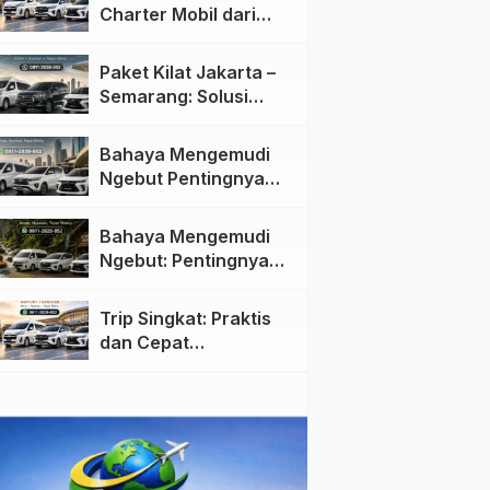
Charter Mobil dari
Jakarta ke Semarang:
Nyaman dan Fleksibel
Paket Kilat Jakarta –
Semarang: Solusi
Pengiriman Cepat dan
Efisien
Bahaya Mengemudi
Ngebut Pentingnya
Keselamatan di Jalan
raya
Bahaya Mengemudi
Ngebut: Pentingnya
Keselamatan di Jalan
Trip Singkat: Praktis
dan Cepat
Menggunakan Travel