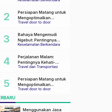
Keselamatan di Jalan
raya
Persiapan Matang untuk
Mengoptimalkan
Travel door to door
Pengalaman Travel
Bahaya Mengemudi
Ngebut: Pentingnya
Keselamatan Berkendara
Keselamatan di Jalan
Perjalanan Malam:
Pentingnya Kehati-
Travel dan Transportasi
hatian dan Pemilihan
Transportasi yang Tepat
Persiapan Matang untuk
Mengoptimalkan
Travel door to door
Pengalaman Travel
ERBARU
Menggunakan Jasa