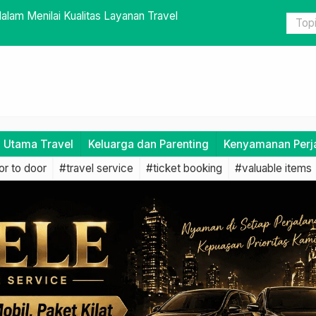
 Pastikan Tak Ada Barang yang Tertinggal
Tips Mengh
i Utama Travel
Keluarga dan Parenting
Kenyamanan Perj
r to door
#travel service
#ticket booking
#valuable items