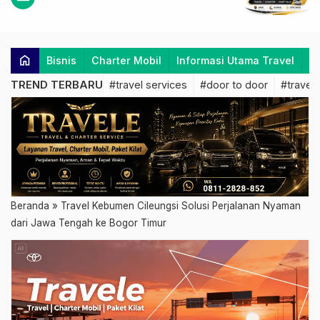
home
Bisnis
Charter Mobil
Informasi Utama Travel
K
TREND TERBARU
#travel services
#door to door
#travel 
Beranda
»
Travel Kebumen Cileungsi Solusi Perjalanan Nyaman
dari Jawa Tengah ke Bogor Timur