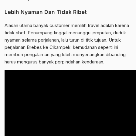
Lebih Nyaman Dan Tidak Ribet
Alasan utama banyak customer memilih travel adalah karena
tidak ribet. Penumpang tinggal menunggu jemputan, duduk
nyaman selama perjalanan, lalu turun di titik tujuan. Untuk
perjalanan Brebes ke Cikampek, kemudahan seperti ini
memberi pengalaman yang lebih menyenangkan dibanding
harus mengurus banyak perpindahan kendaraan.