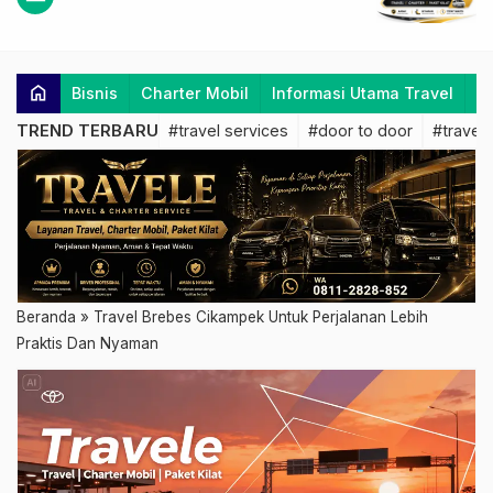
home
Bisnis
Charter Mobil
Informasi Utama Travel
K
TREND TERBARU
#travel services
#door to door
#travel 
Beranda
»
Travel Brebes Cikampek Untuk Perjalanan Lebih
Praktis Dan Nyaman